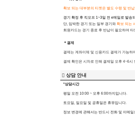
확보 되는 대부분의 티켓은 별도 수령 및 반
경기 확정 후 킥오프 1~3일 전
e메일로 발송되
단, 임박한 경기 또는 일부 경기와
확
보 되는 
회원카드는 경기 종료 후 반납이 필요하며 타인
＊결제
결제는 계좌이체 및 신용카드 결제가 가능하며
결제 확인은 시차로 인해 결제일 오후 4~6시
상담 안내
*상담시간
평
일
오전
10:00 ~
오후
6:00
까지입니다
.
토요일
,
일요일
및
공휴일은
휴뮤입니다
.
정보
변경에
관해서는
반드시
전화
및
이메일