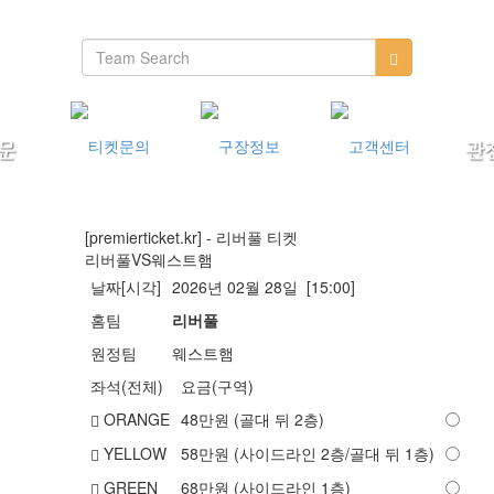
[premierticket.kr] - 리버풀 티켓
리버풀
VS
웨스트햄
날짜[시각]
2026년 02월 28일 [15:00]
홈팀
리버풀
원정팀
웨스트햄
좌석(전체)
요금(구역)
ORANGE
48
만원 (골대 뒤 2층)
YELLOW
58
만원 (사이드라인 2층/골대 뒤 1층)
GREEN
68
만원 (사이드라인 1층)