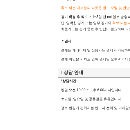
확보 되는 대부분의 티켓은 별도 수령 및 반
경기 확정 후 킥오프 1~3일 전
e메일로 발송되
단, 임박한 경기 또는 일부 경기와
확
보 되는 
회원카드는 경기 종료 후 반납이 필요하며 타인
＊결제
결제는 계좌이체 및 신용카드 결제가 가능하며
결제 확인은 시차로 인해 결제일 오후 4~6시
상담 안내
*상담시간
평
일
오전
10:00 ~
오후
6:00
까지입니다
.
토요일
,
일요일
및
공휴일은
휴뮤입니다
.
정보
변경에
관해서는
반드시
전화
및
이메일